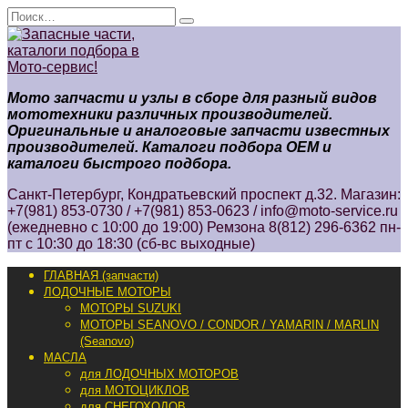
Перейти
Search
к
for:
содержанию
Мото запчасти и узлы в сборе для разный видов
мототехники различных производителей.
Оригинальные и аналоговые запчасти известных
производителей. Каталоги подбора ОЕМ и
каталоги быстрого подбора.
Санкт-Петербург, Кондратьевский проспект д.32. Магазин:
+7(981) 853-0730 / +7(981) 853-0623 / info@moto-service.ru
(ежедневно с 10:00 до 19:00) Ремзона 8(812) 296-6362 пн-
пт с 10:30 до 18:30 (сб-вс выходные)
ГЛАВНАЯ (запчасти)
ЛОДОЧНЫЕ МОТОРЫ
МОТОРЫ SUZUKI
МОТОРЫ SEANOVO / CONDOR / YAMARIN / MARLIN
(Seanovo)
МАСЛА
для ЛОДОЧНЫХ МОТОРОВ
для МОТОЦИКЛОВ
для СНЕГОХОДОВ