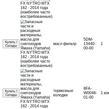
5DM-
Купить /
масл фильтр
13440-
1
Склады
00-00
8FA-
тормозные
Купить /
W0046-
1 ко
Склады
колодки
01-00