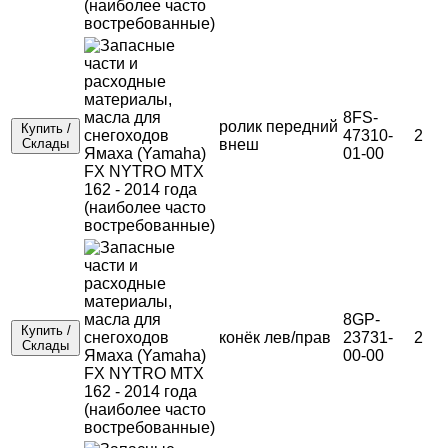
8FS-
ролик передний
Купить /
47310-
2
Склады
внеш
01-00
8GP-
Купить /
конёк лев/прав
23731-
2
Склады
00-00