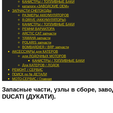
КАНИСТРЫ / ТОПЛИВНЫЕ БАКИ
каталоги «ЗАВОДСКИЕ OEM»
ЗАПЧАСТИ СНЕГОХОДЫ
РАЗМЕРЫ АККУМУЛЯТОРОВ
R-DRIVE (АККУМУЛЯТОРЫ)
КАНИСТРЫ / ТОПЛИВНЫЕ БАКИ
РЕМНИ ВАРИАТОРА
ARCTIC CAT запчасти
YAMAHA запчасти
POLARIS запчасти
BOMBARDIER / BRP запчасти
АКСЕССУАРЫ для КАТЕРОВ
для ЛОДОЧНЫХ МОТОРОВ
КАНИСТРЫ / ТОПЛИВНЫЕ БАКИ
Для КАТЕРОВ / ЛОДОК
РЕМОНТ / СЕРВИС
ПОИСК по № ДЕТАЛИ
МОТО-СЕРВИС / Главная
Запасные части, узлы в сборе, зав
DUCATI (ДУКАТИ).