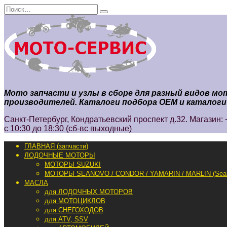
Перейти
Search
к
for:
содержанию
Мото запчасти и узлы в сборе для разный видов м
производителей. Каталоги подбора ОЕМ и каталоги
Санкт-Петербург, Кондратьевский проспект д.32. Магазин: +
с 10:30 до 18:30 (сб-вс выходные)
ГЛАВНАЯ (запчасти)
ЛОДОЧНЫЕ МОТОРЫ
МОТОРЫ SUZUKI
МОТОРЫ SEANOVO / CONDOR / YAMARIN / MARLIN (Sea
МАСЛА
для ЛОДОЧНЫХ МОТОРОВ
для МОТОЦИКЛОВ
для СНЕГОХОДОВ
для ATV, SSV