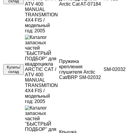
склад
Arctic Cat AT-07184
Пружина
крепления
Купить/
SM-02032
склад
глушителя Arctic
Cat/BRP SM-02032
Крышка