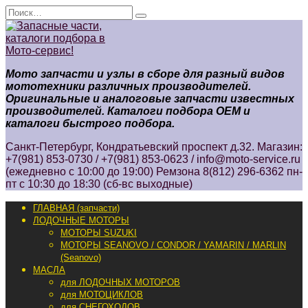
Перейти
Search
к
for:
содержанию
Мото запчасти и узлы в сборе для разный видов
мототехники различных производителей.
Оригинальные и аналоговые запчасти известных
производителей. Каталоги подбора ОЕМ и
каталоги быстрого подбора.
Санкт-Петербург, Кондратьевский проспект д.32. Магазин:
+7(981) 853-0730 / +7(981) 853-0623 / info@moto-service.ru
(ежедневно с 10:00 до 19:00) Ремзона 8(812) 296-6362 пн-
пт с 10:30 до 18:30 (сб-вс выходные)
ГЛАВНАЯ (запчасти)
ЛОДОЧНЫЕ МОТОРЫ
МОТОРЫ SUZUKI
МОТОРЫ SEANOVO / CONDOR / YAMARIN / MARLIN
(Seanovo)
МАСЛА
для ЛОДОЧНЫХ МОТОРОВ
для МОТОЦИКЛОВ
для СНЕГОХОДОВ