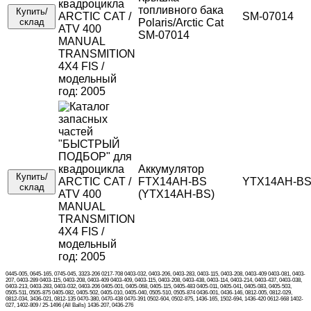
топливного бака
Купить/
SM-07014
склад
Polaris/Arctic Cat
SM-07014
Аккумулятор
Купить/
FTX14AH-BS
YTX14AH-B
склад
(YTX14AH-BS)
0445-005, 0645-165, 0745-045, 3323-206 0217-708 0403-032, 0403-206, 0403-283, 0403-115, 0403-208, 0403-409 0403-081, 0403-
207, 0403-289 0403-115, 0403-208, 0403-409 0403-409, 0403-115, 0403-208, 0403-438, 0403-114, 0403-214, 0403-437, 0403-038,
0403-213, 0403-283, 0403-032, 0403-206 0405-001, 0405-068, 0405-115, 0405-483 0405-011, 0405-041, 0405-083, 0405-503,
0505-511, 0505-875 0405-082, 0405-502, 0405-010, 0405-040, 0505-510, 0505-874 0436-001, 0436-146, 0812-005, 0812-029,
0812-034, 3436-021, 0812-135 0470-380, 0470-438 0470-391 0502-604, 0502-875, 1436-165, 1502-694, 1436-420 0612-668 1402-
027, 1402-809 / 25-1496 (All Balls) 1436-207, 0436-276