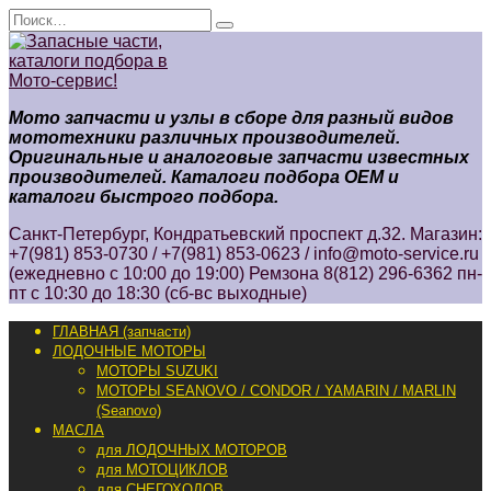
Перейти
Search
к
for:
содержанию
Мото запчасти и узлы в сборе для разный видов
мототехники различных производителей.
Оригинальные и аналоговые запчасти известных
производителей. Каталоги подбора ОЕМ и
каталоги быстрого подбора.
Санкт-Петербург, Кондратьевский проспект д.32. Магазин:
+7(981) 853-0730 / +7(981) 853-0623 / info@moto-service.ru
(ежедневно с 10:00 до 19:00) Ремзона 8(812) 296-6362 пн-
пт с 10:30 до 18:30 (сб-вс выходные)
ГЛАВНАЯ (запчасти)
ЛОДОЧНЫЕ МОТОРЫ
МОТОРЫ SUZUKI
МОТОРЫ SEANOVO / CONDOR / YAMARIN / MARLIN
(Seanovo)
МАСЛА
для ЛОДОЧНЫХ МОТОРОВ
для МОТОЦИКЛОВ
для СНЕГОХОДОВ