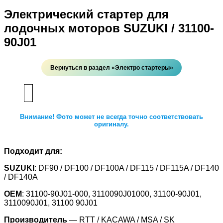
Электрический стартер для
лодочных моторов SUZUKI / 31100-
90J01
Вернуться в раздел «Электро стартеры»
Внимание! Фото может не всегда точно соответствовать
оригиналу.
Подходит для:
SUZUKI
: DF90 / DF100 / DF100A / DF115 / DF115A / DF140
/ DF140A
OEM
: 31100-90J01-000, 3110090J01000, 31100-90J01,
3110090J01, 31100 90J01
Производитель
— RTT / KACAWA / MSA / SK