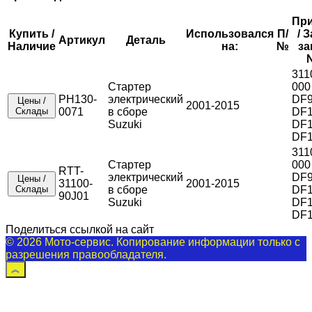
Пр
Купить /
Использовался
П/
/ 
Артикул
Деталь
Наличие
на:
№
за
311
Стартер
000
PH130-
электрический
DF9
Цены /
2001-2015
Склады
0071
в сборе
DF1
Suzuki
DF1
DF
311
Стартер
000
RTT-
электрический
DF9
Цены /
31100-
2001-2015
Склады
в сборе
DF1
90J01
Suzuki
DF1
DF
Поделиться ссылкой на сайт
© 2026 Мото-сервис. Копирование информации только с
разрешения правообладателя.