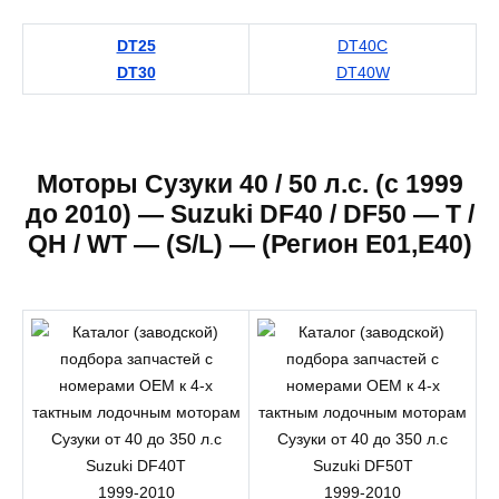
DT25
DT40C
DT30
DT40W
Моторы Сузуки 40 / 50 л.с. (c 1999
до 2010) — Suzuki DF40 / DF50 — T /
QH / WT — (S/L) — (Регион E01,E40)
Suzuki DF40T
Suzuki DF50T
1999-2010
1999-2010