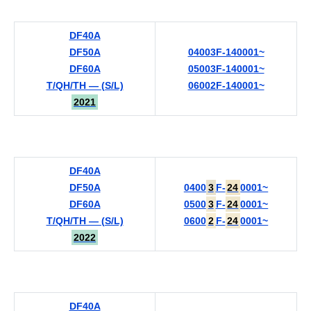
DF40A
DF50A
04003F-140001~
DF60A
05003F-140001~
T/QH/TH — (S/L)
06002F-140001~
2021
DF40A
DF50A
0400
3
F-
24
0001~
DF60A
0500
3
F-
24
0001~
T/QH/TH — (S/L)
0600
2
F-
24
0001~
2022
DF40A