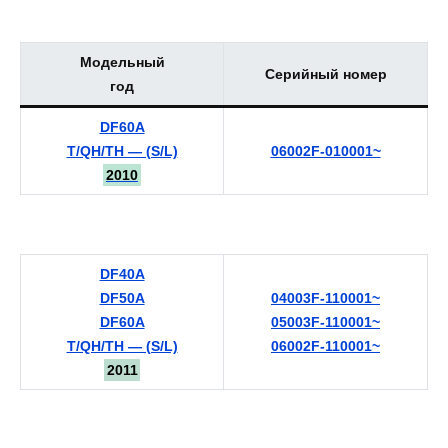
Модельный
Серийный номер
год
DF60A
T/QH/TH — (S/L)
06002F-010001~
2010
DF40A
DF50A
04003F-110001~
DF60A
05003F-110001~
T/QH/TH — (S/L)
06002F-110001~
2011