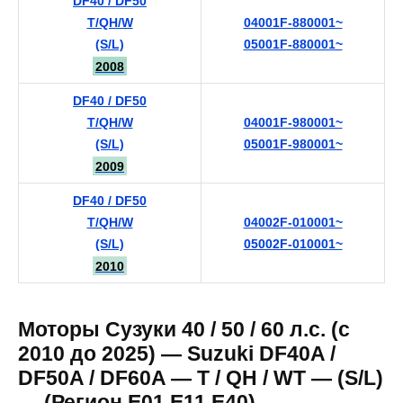
DF40 / DF50
T/QH/W
04001F-880001~
(S/L)
05001F-880001~
2008
DF40 / DF50
T/QH/W
04001F-980001~
(S/L)
05001F-980001~
2009
DF40 / DF50
T/QH/W
04002F-010001~
(S/L)
05002F-010001~
2010
Моторы Сузуки 40 / 50 / 60 л.с. (c
2010 до 2025) — Suzuki DF40A /
DF50A / DF60A — T / QH / WT — (S/L)
— (Регион E01,E11,E40)