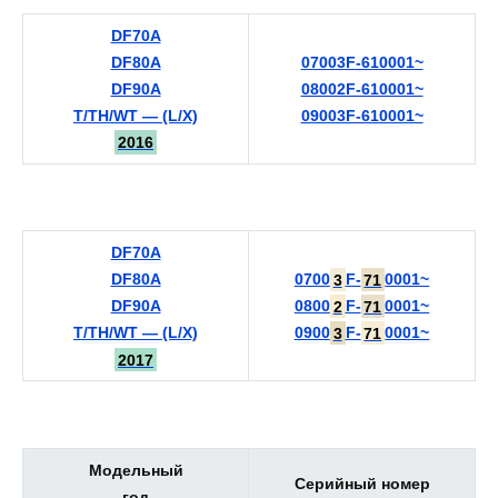
DF70A
DF80A
07003F-610001~
DF90A
08002F-610001~
T/TH/WT — (L/X)
09003F-610001~
2016
DF70A
DF80A
0700
3
F-
71
0001~
DF90A
0800
2
F-
71
0001~
T/TH/WT — (L/X)
0900
3
F-
71
0001~
2017
Модельный
Серийный номер
год